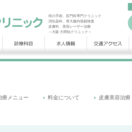
痔の手術、肛門科専門クリニック
消化器科、胃大腸内視鏡検査
皮膚科、美容レーザー治療
～大阪 大間知クリニック～
治療メニュー
料金について
皮膚美容治療