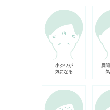
小ジワが
眉間
気になる
気