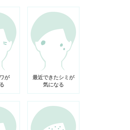
ワが
最近できたシミが
る
気になる